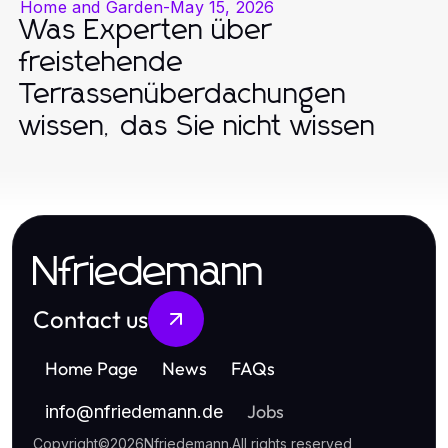
Home and Garden
-
May 15, 2026
Was Experten über
freistehende
Terrassenüberdachungen
wissen, das Sie nicht wissen
Nfriedemann
Contact us
Home Page
News
FAQs
Jobs
info
@
nfriedemann.de
Copyright
©
2026
Nfriedemann
.
All rights reserved