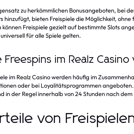
ensatz zu herkömmlichen Bonusangeboten, bei de
rs hinzufügt, bieten Freispiele die Möglichkeit, ohne 
können Freispiele gezielt auf bestimmte Slots a
universell für alle Spiele gelten.
 Freespins im Realz Casin
iele im Realz Casino werden häufig im Zusammenh
ionen oder bei Loyalitätsprogrammen angeboten. Sp
nd in der Regel innerhalb von 24 Stunden nach dem 
rteile von Freispiele