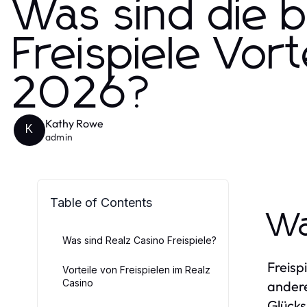
Was sind die b
Freispiele Vort
2026?
Kathy Rowe
K
admin
Table of Contents
Wa
Was sind Realz Casino Freispiele?
Freisp
Vorteile von Freispielen im Realz
Casino
andere
Glücks