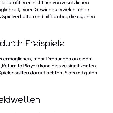
ler profitieren nicht nur von zusätzlichen
lichkeit, einen Gewinn zu erzielen, ohne
s Spielverhalten und hilft dabei, die eigenen
urch Freispiele
 es ermöglichen, mehr Drehungen an einem
Return to Player) kann dies zu signifikanten
pieler sollten darauf achten, Slots mit guten
tgeldwetten