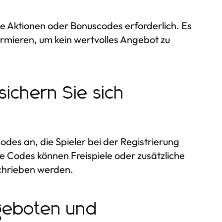
lle Aktionen oder Bonuscodes erforderlich. Es
ormieren, um kein wertvolles Angebot zu
ichern Sie sich
codes an, die Spieler bei der Registrierung
 Codes können Freispiele oder zusätzliche
schrieben werden.
geboten und