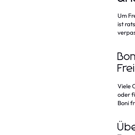
Um Fre
ist ra
verpa
Bon
Fre
Viele 
oder f
Boni f
Übe