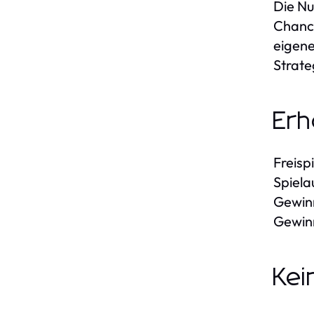
Die Nu
Chance
eigene
Strate
Erh
Freisp
Spiela
Gewinn
Gewin
Kei