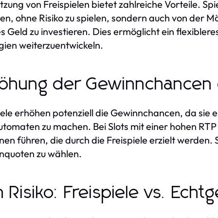
tzung von Freispielen bietet zahlreiche Vorteile. Spie
n, ohne Risiko zu spielen, sondern auch von der Mög
s Geld zu investieren. Dies ermöglicht ein flexiblere
gien weiterzuentwickeln.
öhung der Gewinnchancen d
iele erhöhen potenziell die Gewinnchancen, da sie
utomaten zu machen. Bei Slots mit einer hohen RTP (
en führen, die durch die Freispiele erzielt werden. S
nquoten zu wählen.
n Risiko: Freispiele vs. Ech