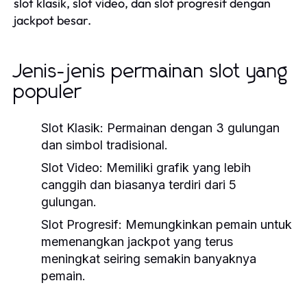
slot klasik, slot video, dan slot progresif dengan
jackpot besar.
Jenis-jenis permainan slot yang
populer
Slot Klasik:
Permainan dengan 3 gulungan
dan simbol tradisional.
Slot Video:
Memiliki grafik yang lebih
canggih dan biasanya terdiri dari 5
gulungan.
Slot Progresif:
Memungkinkan pemain untuk
memenangkan jackpot yang terus
meningkat seiring semakin banyaknya
pemain.