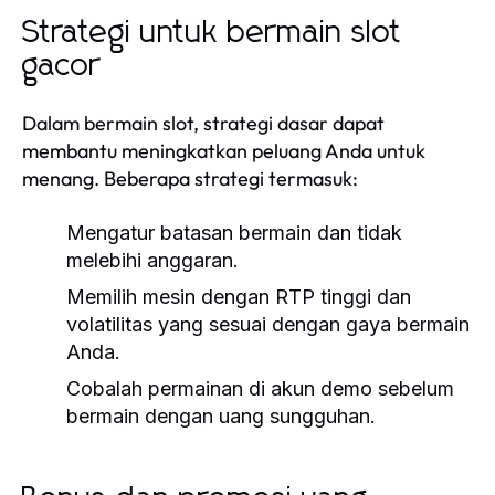
Strategi untuk bermain slot
gacor
Dalam bermain slot, strategi dasar dapat
membantu meningkatkan peluang Anda untuk
menang. Beberapa strategi termasuk:
Mengatur batasan bermain dan tidak
melebihi anggaran.
Memilih mesin dengan RTP tinggi dan
volatilitas yang sesuai dengan gaya bermain
Anda.
Cobalah permainan di akun demo sebelum
bermain dengan uang sungguhan.