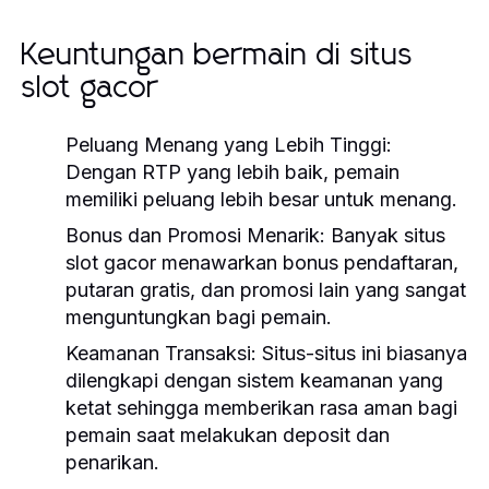
Keuntungan bermain di situs
slot gacor
Peluang Menang yang Lebih Tinggi:
Dengan RTP yang lebih baik, pemain
memiliki peluang lebih besar untuk menang.
Bonus dan Promosi Menarik:
Banyak situs
slot gacor menawarkan bonus pendaftaran,
putaran gratis, dan promosi lain yang sangat
menguntungkan bagi pemain.
Keamanan Transaksi:
Situs-situs ini biasanya
dilengkapi dengan sistem keamanan yang
ketat sehingga memberikan rasa aman bagi
pemain saat melakukan deposit dan
penarikan.