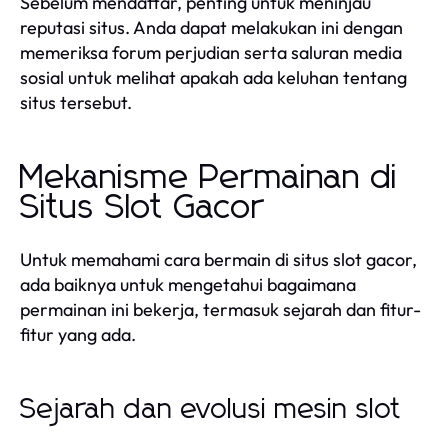
Sebelum mendaftar, penting untuk meninjau
reputasi situs. Anda dapat melakukan ini dengan
memeriksa forum perjudian serta saluran media
sosial untuk melihat apakah ada keluhan tentang
situs tersebut.
Mekanisme Permainan di
Situs Slot Gacor
Untuk memahami cara bermain di situs slot gacor,
ada baiknya untuk mengetahui bagaimana
permainan ini bekerja, termasuk sejarah dan fitur-
fitur yang ada.
Sejarah dan evolusi mesin slot