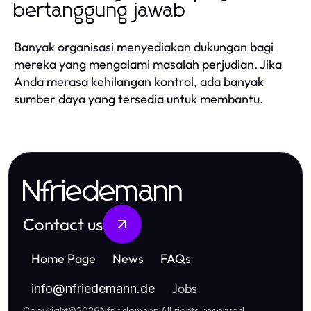
bertanggung jawab
Banyak organisasi menyediakan dukungan bagi
mereka yang mengalami masalah perjudian. Jika
Anda merasa kehilangan kontrol, ada banyak
sumber daya yang tersedia untuk membantu.
Nfriedemann
Contact us
Home Page
News
FAQs
Jobs
info
@
nfriedemann.de
Copyright
©
2026
Nfriedemann
.
All rights reserved